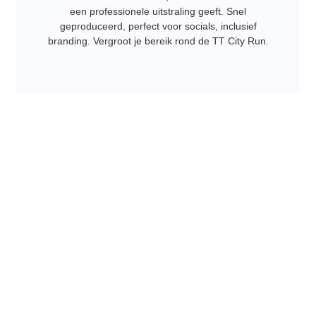
een professionele uitstraling geeft. Snel
geproduceerd, perfect voor socials, inclusief
branding. Vergroot je bereik rond de TT City Run.
Contact
De Event Experience
Exclusieve aftermovie
€
1.875